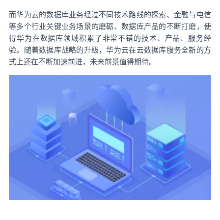
而华为云的数据库业务经过不同技术路线的探索、金融与电信
等多个行业关键业务场景的磨砺、数据库产品的不断打磨，使
得华为在数据库领域积累了非常不错的技术、产品、服务经
验。随着数据库战略的升级，华为云在云数据库服务全新的方
式上还在不断加速前进，未来前景值得期待。