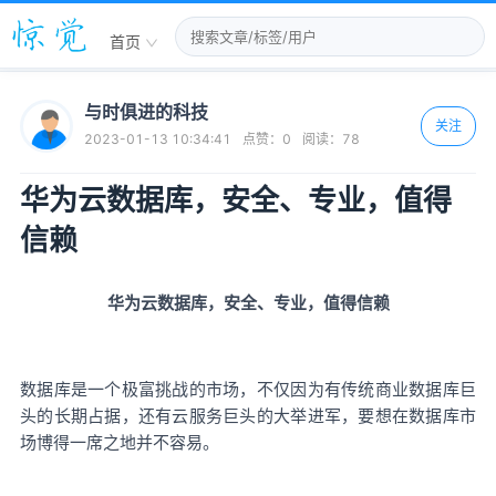
首页
与时俱进的科技
关注
2023-01-13 10:34:41
点赞：
0
阅读：
78
华为云数据库，安全、专业，值得
信赖
华为云数据库，安全、专业，值得信赖
数据库是一个极富挑战的市场，不仅因为有传统商业数据库巨
头的长期占据，还有云服务巨头的大举进军，要想在数据库市
场博得一席之地并不容易。