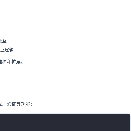
交互
证逻辑
维护和扩展。
成、验证等功能：