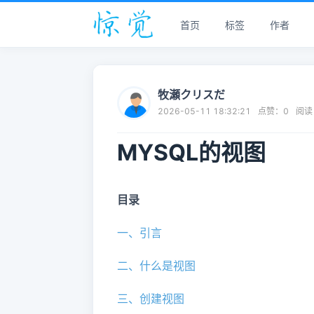
首页
标签
作者
牧瀬クリスだ
2026-05-11 18:32:21
点赞：
0
阅读
MYSQL的视图
目录
一、引言
二、什么是视图
三、创建视图