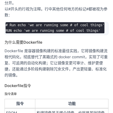
分开。
以#开头的行视为注释。行中其他任何地方的标记#都被视为参
数：
# Run echo 'we are running some # of cool things'
RUN 
echo
'we are running some # of cool things'
为什么需要Dockerfile
Dockerfile 是容器镜像构建的标准最佳实践，它将镜像构建流
程代码化，彻底替代了黑箱式的 docker commit，实现了可重
复、可追溯的自动化构建；它让镜像变更可审计、维护更便
捷，还能通过多阶段构建剔除冗余文件，产出更轻量、标准化
的镜像。
Dockerfile指令
指令清单
指令
功能
FROM
构建镜像基于哪个镜像，也就是基础镜像