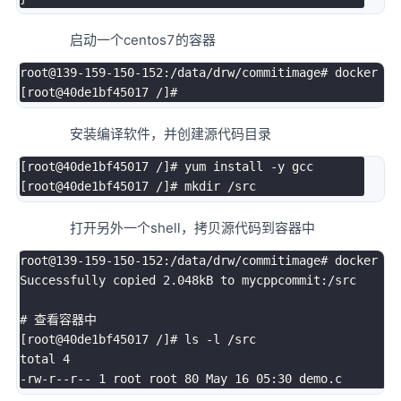
启动一个centos7的容器
root@139-159-150-152:/data/drw/commitimage
# docker ru
[
root@40de1bf45017 /
]
#
安装编译软件，并创建源代码目录
[
root@40de1bf45017 /
]
# yum install -y gcc
[
root@40de1bf45017 /
]
# mkdir /src
打开另外一个shell，拷贝源代码到容器中
root@139-159-150-152:/data/drw/commitimage
# docker cp
Successfully copied 
2
.048kB to mycppcommit:/src

# 查看容器中
[
root@40de1bf45017 /
]
# ls -l /src
total 
4
-rw-r--r-- 
1
 root root 
80
 May 
16