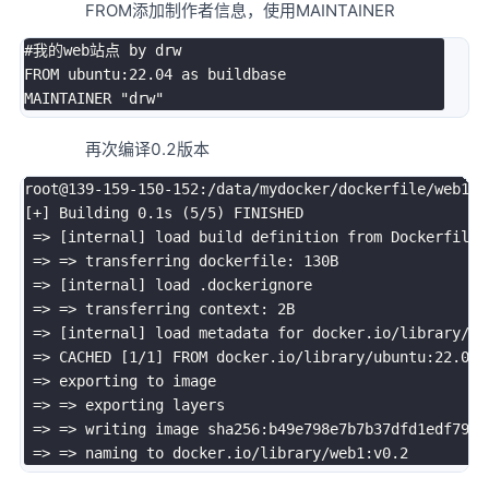
FROM添加制作者信息，使用MAINTAINER
#我的web站点 by drw
FROM ubuntu:22.04 as buildbase

MAINTAINER 
"drw"
再次编译0.2版本
root@139-159-150-152:/data/mydocker/dockerfile/web1
# 
[
+
]
 Building 
0
.1s 
(
5
/5
)
 FINISHED

=
>
[
internal
]
 load build definition from Dockerfile

=
>
=
>
 transferring dockerfile: 130B

=
>
[
internal
]
 load .dockerignore

=
>
=
>
 transferring context: 2B

=
>
[
internal
]
 load metadata 
for
 docker.io/library/ub
=
>
 CACHED 
[
1
/1
]
 FROM docker.io/library/ubuntu:22.04

=
>
 exporting to image

=
>
=
>
 exporting layers

=
>
=
>
 writing image sha256:b49e798e7b7b37dfd1edf796f
=
>
=
>