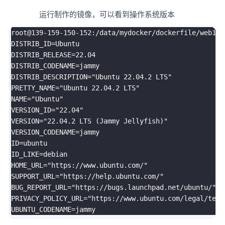
运行制作的镜像，可以看到操作系统版本
root@139-159-150-152:/data/mydocker/dockerfile/web1
# 
DISTRIB_ID
=
DISTRIB_RELEASE
=
22.04
DISTRIB_CODENAME
=
DISTRIB_DESCRIPTION
=
"Ubuntu 22.04.2 LTS"
PRETTY_NAME
=
"Ubuntu 22.04.2 LTS"
NAME
=
"Ubuntu"
VERSION_ID
=
"22.04"
VERSION
=
"22.04.2 LTS (Jammy Jellyfish)"
VERSION_CODENAME
=
ID
=
ID_LIKE
=
HOME_URL
=
"https://www.ubuntu.com/"
SUPPORT_URL
=
"https://help.ubuntu.com/"
BUG_REPORT_URL
=
"https://bugs.launchpad.net/ubuntu/"
PRIVACY_POLICY_URL
=
"https://www.ubuntu.com/legal/term
UBUNTU_CODENAME
=