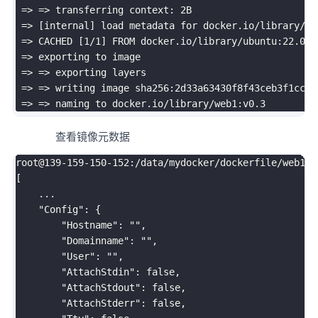
=
>
=
>
 transferring context: 2B

=
>
[
internal
]
 load metadata 
for
 docker.io/library/ub
=
>
 CACHED 
[
1
/1
]
 FROM docker.io/library/ubuntu:22.04

=
>
 exporting to image

=
>
=
>
 exporting layers

=
>
=
>
 writing image sha256:2d33a63430f8f43ceb3f1cc26
=
>
=
>
查看镜像元数据
root@139-159-150-152:/data/mydocker/dockerfile/web1
# 
[
..
.

"Config"
:
{
"Hostname"
:
""
,

"Domainname"
:
""
,

"User"
:
""
,

"AttachStdin"
:
 false,

"AttachStdout"
:
 false,

"AttachStderr"
:
 false,
