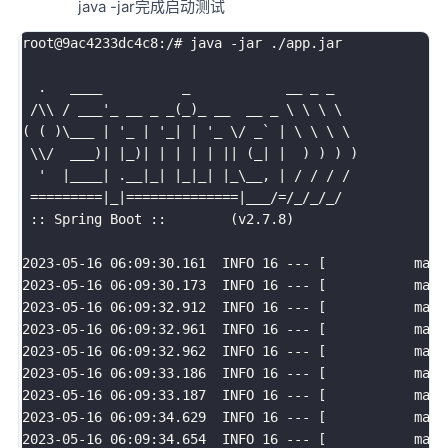
java -jar完成启动测试
root@9ac4233dc4c8:/
# java -jar ./app.jar
.
   ____          _            __ _ _

 /
\
\
 / ___
'_ __ _ _(_)_ __  __ _ \ \ \ \

( ( )\___ | '
_ 
|
'_| | '
_ 
\
/ _` 
|
\
\
\
\
\
\
/  ___
)
|
|
_
)
|
|
|
|
|
||
(
_
|
|
)
)
)
)
'  |____| .__|_| |_|_| |_\__, | / / / /

 =========|_|==============|___/=/_/_/_/

 :: Spring Boot ::        (v2.7.8)

2023-05-16 06:09:30.161  INFO 16 --- [           main
2023-05-16 06:09:30.173  INFO 16 --- [           main
2023-05-16 06:09:32.912  INFO 16 --- [           main
2023-05-16 06:09:32.961  INFO 16 --- [           main
2023-05-16 06:09:32.962  INFO 16 --- [           main
2023-05-16 06:09:33.186  INFO 16 --- [           main
2023-05-16 06:09:33.187  INFO 16 --- [           main
2023-05-16 06:09:34.629  INFO 16 --- [           main
2023
-05-16 06:09:34.654  INFO 
16
 --- 
[
           main