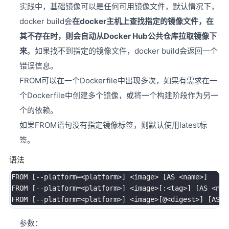
实践中，基础镜像可以是任何可用镜像文件，默认情况下，
docker build会
在docker主机上查找指定的镜像文件，在
其不存在时，则会自动从Docker Hub公共仓库拉取镜像下
来
。如果找不到指定的镜像文件，docker build会返回一个
错误信息。
FROM可以在一个Dockerfile中出现多次，如果有需求在一
个Dockerfile中创建多个镜像，或将一个构建阶段作为另一
个的依赖。
如果FROM语句没有指定镜像标签，则默认使用latest标
签。
语法
FROM 
[
--platform
=
<
platform
>
]
<
image
>
[
AS 
<
name
>
]
FROM 
[
--platform
=
<
platform
>
]
<
image
>
[
:
<
tag
>
]
[
AS 
<
nam
FROM 
[
--platform
=
<
platform
>
]
<
image
>
[
@
<
digest
>
]
[
AS 
<
参数：