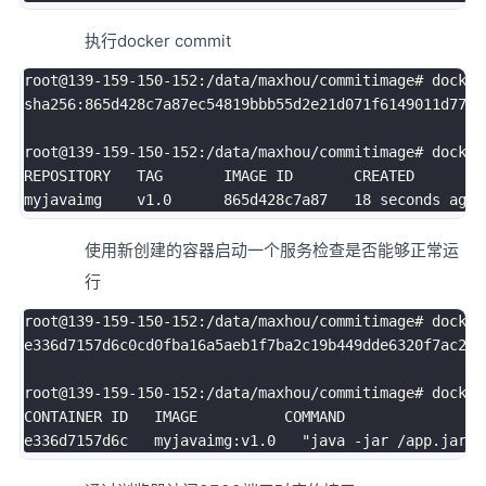
执行docker commit
root@139-159-150-152:/data/maxhou/commitimage
# docker
sha256:865d428c7a87ec54819bbb55d2e21d071f6149011d77a0
root@139-159-150-152:/data/maxhou/commitimage
# docker
REPOSITORY   TAG       IMAGE ID       CREATED         
myjavaimg    v1.0      865d428c7a87   
18
使用新创建的容器启动一个服务检查是否能够正常运
行
root@139-159-150-152:/data/maxhou/commitimage
# docker
e336d7157d6c0cd0fba16a5aeb1f7ba2c19b449dde6320f7ac2880
root@139-159-150-152:/data/maxhou/commitimage
# docker
CONTAINER ID   IMAGE          COMMAND                
e336d7157d6c   myjavaimg:v1.0   
"java -jar /app.jar"