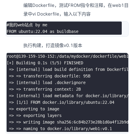
编辑Dockerfile，测试FROM指令和注释，在web1目
录中vi Dockerfile，输入以下内容
#我的web站点 by me
执行构建，打造镜像v0.1版本
root@139-159-150-152:/data/mydocker/dockerfile/web1
# 
[
+
]
 Building 
0
.1s 
(
5
/5
)
 FINISHED

=
>
[
internal
]
 load build definition from Dockerfile

=
>
=
>
 transferring dockerfile: 95B

=
>
[
internal
]
 load .dockerignore

=
>
=
>
 transferring context: 2B

=
>
[
internal
]
 load metadata 
for
 docker.io/library/ub
=
>
[
1
/1
]
 FROM docker.io/library/ubuntu:22.04

=
>
 exporting to image

=
>
=
>
 exporting layers

=
>
=
>
 writing image sha256:6c84b273e28b1d0a4f12b9d04
=
>
=
>