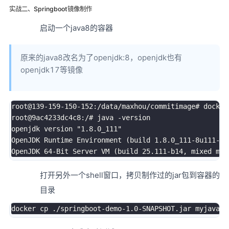
实战二、Springboot镜像制作
启动一个java8的容器
原来的java8改名为了openjdk:8，openjdk也有
openjdk17等镜像
root@139-159-150-152:/data/maxhou/commitimage
# docker
root@9ac4233dc4c8:/
# java -version
openjdk version 
"1.8.0_111"
OpenJDK Runtime Environment 
(
build 
1.8
.0_111-8u111-b1
OpenJDK 
64
-Bit Server VM 
(
build 
25.111
-b14, mixed mod
打开另外一个shell窗口，拷贝制作过的jar包到容器的
目录
docker
cp