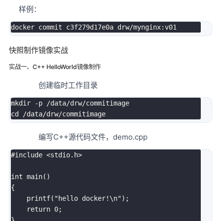
样例：
docker
快照制作镜像实战
实战一、C++ HelloWorld镜像制作
创建临时工作目录
mkdir
-p
cd
编写C++源代码文件，demo.cpp
#
include
<stdio.h>
int
main
(
)
{
printf
(
"hello docker!\n"
)
;
return
0
;
}