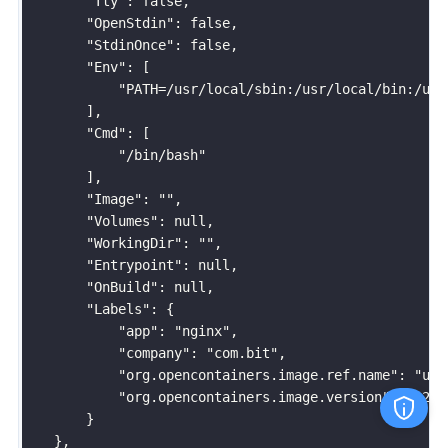
"Tty"
:
 false,

"OpenStdin"
:
 false,

"StdinOnce"
:
 false,

"Env"
:
[
"PATH=/usr/local/sbin:/usr/local/bin:/usr
]
,

"Cmd"
:
[
"/bin/bash"
]
,

"Image"
:
""
,

"Volumes"
:
 null,

"WorkingDir"
:
""
,

"Entrypoint"
:
 null,

"OnBuild"
:
 null,

"Labels"
:
{
"app"
:
"nginx"
,

"company"
:
"com.bit"
,

"org.opencontainers.image.ref.name"
:
"ubu
"org.opencontainers.image.version"
:
"22.0
}
}
,
