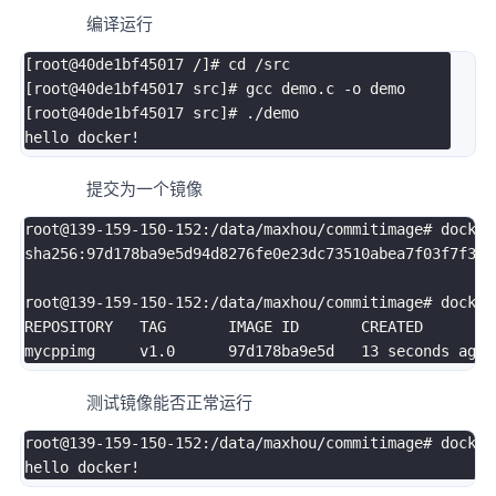
编译运行
[
root@40de1bf45017 /
]
# cd /src
[
root@40de1bf45017 src
]
# gcc demo.c -o demo
[
root@40de1bf45017 src
]
# ./demo
hello docker
!
提交为一个镜像
root@139-159-150-152:/data/maxhou/commitimage
# docker
sha256:97d178ba9e5d94d8276fe0e23dc73510abea7f03f7f3c3a
root@139-159-150-152:/data/maxhou/commitimage
# docker
REPOSITORY   TAG       IMAGE ID       CREATED         
mycppimg     v1.0      97d178ba9e5d   
13
测试镜像能否正常运行
root@139-159-150-152:/data/maxhou/commitimage
# docker
hello docker
!