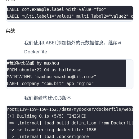
LABEL com.example.label-with-value
=
"foo"
LABEL 
multi.label1
=
"value1"
multi.label2
=
"value2"
oth
实战
我们使用LABEL添加额外的元数据信息，继续vi
Dockerfile
#我的web站点 by maxhou
FROM ubuntu:22.04 as buildbase

MAINTAINER 
"maxhou <maxhou@bit.com>"
LABEL 
company
=
"com.bit"
app
=
"nginx"
我们继续构建v0.3版本
root@139-159-150-152:/data/mydocker/dockerfile/web1
# 
[
+
]
 Building 
0
.1s 
(
5
/5
)
 FINISHED

=
>
[
internal
]
 load build definition from Dockerfile

=
>
=
>
 transferring dockerfile: 188B

=
>
[
internal
]
 load .dockerignore
