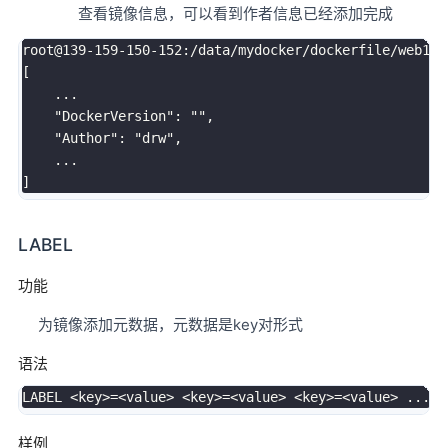
查看镜像信息，可以看到作者信息已经添加完成
root@139-159-150-152:/data/mydocker/dockerfile/web1
# 
[
..
.

"DockerVersion"
:
""
,

"Author"
:
"drw"
,

..
]
LABEL
功能
为镜像添加元数据，元数据是key对形式
语法
LABEL 
<
key
>=
<
value
>
<
key
>=
<
value
>
<
key
>=
<
value
>
..
样例