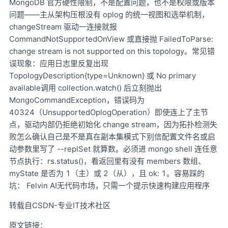
MongoDB 官方硬性限制，不是配置问题，也不是权限或版本
问题——主从架构压根没有 oplog 的统一视图和选举机制，
changeStream 驱动一连接就报
CommandNotSupportedOnView 或直接抛 FailedToParse:
change stream is not supported on this topology。常见错
误现象：应用日志里反复出现
TopologyDescription{type=Unknown} 或 No primary
available调用 collection.watch() 后立刻抛出
MongoCommandException，错误码为
40324（UnsupportedOplogOperation）即使连上了主节
点，驱动内部仍拒绝初始化 change stream，因为拓扑检测失
败怎么确认自己是不是真在副本集模式下别信配置文件名或启
动参数里写了 --replSet 就算数。必须进 mongo shell 连任意
节点执行：rs.status()，看返回里有没有 members 数组、
myState 是否为 1（主）或 2（从），且 ok: 1。容易踩的
坑： Felvin AI无代码市场，只需一个提示快速构建应用程序
转载自CSDN-专业IT技术社区
原文链接：